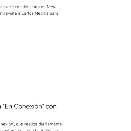
a de arte residenciado en New
entrevista a Carlos Medina para
 "En Conexión" con
nexión", que realiza diariamente
spetado por toda la audiencia...