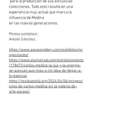
para la producción de sus exclusivas
colecciones. Todo esto resulta en una
experiencia muy actual que marca la
influencia de Medina
en las nuevas generaciones.
Photos exhibition:
Antolín Sánchez.
https://www.ascasogallery.com/exhibition/pr
oyecciones/
https://www.eluniversal.com/entretenimiento
/178672/carlos-medina-la-luz-y-la-energia-
se-acercan-aun-mas-a-mi-idea-de-llegar-a-
lo-esencial
https://revistaestilo.org/2024/04/06/proyecci
ones-de-carlos-medina-en-la-galeria-de-
arte-ascaso/