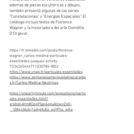
además de piezas escultóricas y dibujos,
también presentó algunas de las series
"Constelaciones" y "Energías Espaciales". El
catálogo incluye textos de Florence
Wagner y la historiadora del arte Domitille
D'Orgeval.
https://fr.linkedin.com/posts/florence-
wagner_carlos-medina-particules-
essentielles-jusquau-activity-
7334245444711030784-f8G2
https://www.cnap.fr/particules-essentielles
https://www.semainesameriquelatinecaraibe
s.fr/Carlos-Medina-Neutrinos
https://oneartyminute.com/expositions/partic
ules-essentielles.html?
srsltid=AfmBOopPQei6oguAUwnZqD-
__5M4jcIAzIcj1eAj4XcEo_exYPhs_wKa