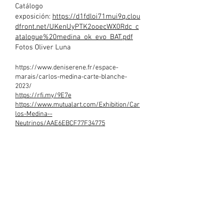
Catálogo
exposición:
https://d1fdloi71mui9q.clou
dfront.net/UKenUyPTK2ooecWX0Rdc_c
atalogue%20medina_ok_evo_BAT.pdf
Fotos Oliver Luna
https://www.deniserene.fr/espace-
marais/carlos-medina-carte-blanche-
2023/
https://rfi.my/9E7e
https://www.mutualart.com/Exhibition/Car
los-Medi
na--
Neutrinos/AAE6EBCF77F34775