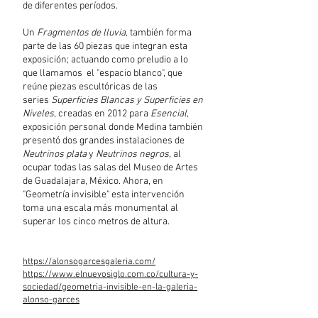
de
diferentes períodos.
Un
Fragmentos de lluvia,
también forma
parte de las 60 piezas que integran esta
exposición; actuando como preludio a lo
que llamamos el "espacio blanco", que
reúne piezas escultóricas de las
series
Superficies Blancas y
Superficies en
Niveles
, creadas en 2012 para
Esencial,
exposición personal donde Medina también
presentó dos grandes instalaciones de
Neutrinos plata
y
Neutrinos negros,
al
ocupar todas las salas del Museo de Artes
de Guadalajara, México. Ahora, en
"Geometría invisible" esta intervención
toma una escala más monumental al
superar los cinco metros de altura.
https://alonsogarcesgaleria.com/
https://www.elnuevosiglo.com.co/cultura-y-
sociedad/geometria-invisible-en-la-galeria-
alonso-garces