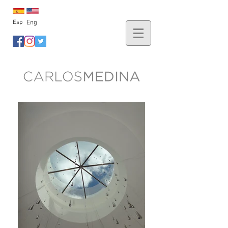
Esp
Eng