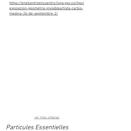
https://enelcentroencuentro.fuga.gov.co/tipo/
exposicion-geometria-invisibleartista-carlos-
medina-26-de-septiembre-2/
ver más urbanas
Particules Essentielles