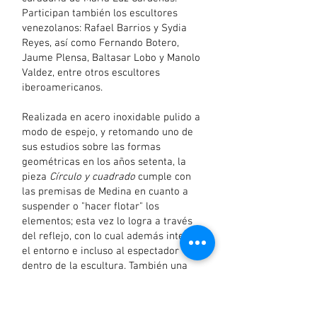
Participan también los escultores
venezolanos: Rafael Barrios y Sydia
Reyes, así como Fernando Botero,
Jaume Plensa, Baltasar Lobo y Manolo
Valdez, entre otros escultores
iberoamericanos.
Realizada en acero inoxidable pulido a
modo de espejo, y retomando uno de
sus estudios sobre las formas
geométricas en los años setenta, la
pieza
Círculo y cuadrado
cumple con
las premisas de Medina en cuanto a
suspender o "hacer flotar" los
elementos; esta vez lo logra a través
del reflejo, con lo cual además integra
el entorno e incluso al espectador
dentro de la escultura. También una
intervención en la tienda de la marca
italiana de relojes Panerai, presenta
dos de sus piezas de la