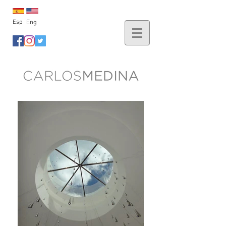
Esp
Eng