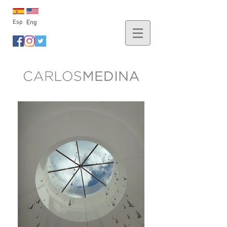
Esp
Eng