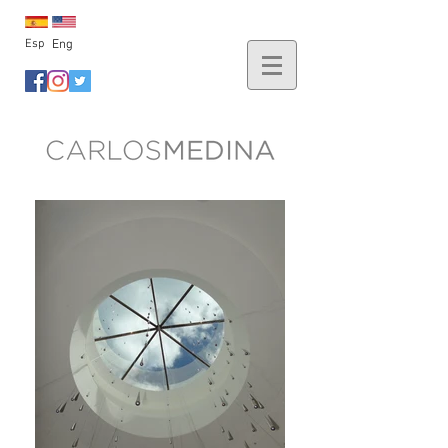
Esp
Eng