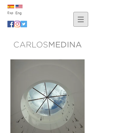
Esp
Eng