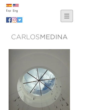
Esp
Eng