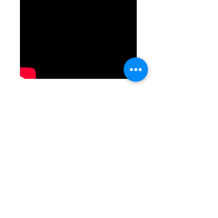
Carlos Medina
Intervenciones espaciales que
interpretan fenómenos universales.
Realizado por Antonio Capra