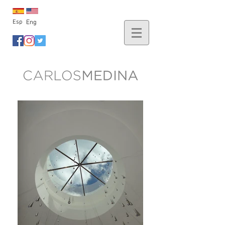
Esp
Eng