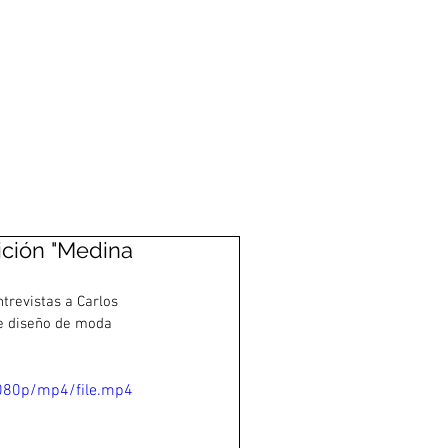
sición "Medina
ntrevistas a Carlos 
de diseño de moda 
080p/mp4/file.mp4