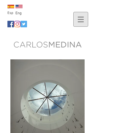
Esp
Eng